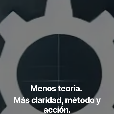
Menos teoría.
Más claridad, método y
acción.​